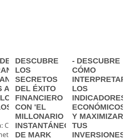
DE LA
DESCUBRE
- DESCUBRE
ANCIA:
LOS
CÓMO
ANZAR
SECRETOS
INTERPRETAR
 A
DEL ÉXITO
LOS
 LOS
FINANCIERO
INDICADORES
LOS
CON 'EL
ECONÓMICOS
MILLONARIO
Y MAXIMIZAR
a: Cómo
INSTANTÁNEO'
TUS
metas
DE MARK
INVERSIONES