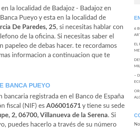
en la localidad de Badajoz - Badajoz en
Banca Pueyo y esta en la localidad de
E
rcia De Paredes, 25
, si necesitas hablar con
6 
ART
elefono de la oficina. Si necesitas saber el
EL
gun papeleo de debas hacer. te recordamos
ME
 mas informacion a continuacion que te
DE
MI
– 
EC
E BANCA PUEYO
OR
n bancaria registrada en el Banco de España
AL
ón fiscal (NIF) es
A06001671
y tiene su sede
pe, 2, 06700, Villanueva de la Serena
. Si
C
o, puedes hacerlo a través de su número
No