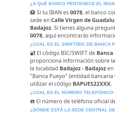
¿A QUÉ BANCO PERTENECE EL IBAN
🏦 Si tu IBAN es
0078
, el banco c
sede en
Calle Virgen de Guadalup
Badajoz
. Si tienes alguna pregun
0078
, aquí encontrarás informac
¿CUÁL ES EL SWIFT/BIC DE BANCA 
🔐 El código BIC/SWIFT de
Banca
proporciona información sobre la
la localidad
Badajoz - Badajoz
en
"Banca Pueyo" (entidad bancaria
utilizar el código
BAPUES22XXX
.
¿CÚAL ES EL NÚMERO TELEFÓNICO
☎️ El número de teléfono oficial 
¿DÓNDE ESTÁ LA SEDE CENTRAL D