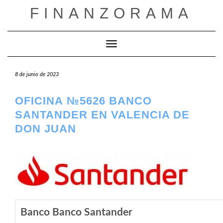
Saltar
FINANZORAMA
al
contenido
Cambiar modo de navegación
8 de junio de 2023
OFICINA №5626 BANCO
SANTANDER EN VALENCIA DE
DON JUAN
Banco Banco Santander