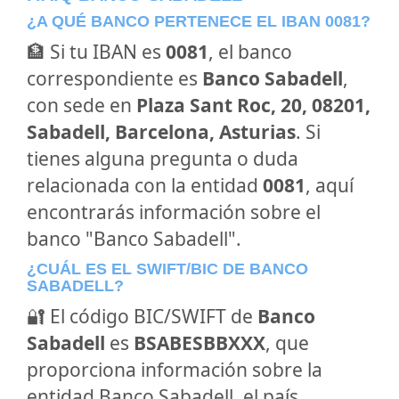
¿A QUÉ BANCO PERTENECE EL IBAN 0081?
🏦 Si tu IBAN es
0081
, el banco
correspondiente es
Banco Sabadell
,
con sede en
Plaza Sant Roc, 20, 08201,
Sabadell, Barcelona, Asturias
. Si
tienes alguna pregunta o duda
relacionada con la entidad
0081
, aquí
encontrarás información sobre el
banco "Banco Sabadell".
¿CUÁL ES EL SWIFT/BIC DE BANCO
SABADELL?
🔐 El código BIC/SWIFT de
Banco
Sabadell
es
BSABESBBXXX
, que
proporciona información sobre la
entidad Banco Sabadell, el país