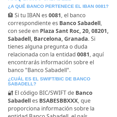
¿A QUÉ BANCO PERTENECE EL IBAN 0081?
🏦 Si tu IBAN es
0081
, el banco
correspondiente es
Banco Sabadell
,
con sede en
Plaza Sant Roc, 20, 08201,
Sabadell, Barcelona, Granada
. Si
tienes alguna pregunta o duda
relacionada con la entidad
0081
, aquí
encontrarás información sobre el
banco "Banco Sabadell".
¿CUÁL ES EL SWIFT/BIC DE BANCO
SABADELL?
🔐 El código BIC/SWIFT de
Banco
Sabadell
es
BSABESBBXXX
, que
proporciona información sobre la
entidad Banco Sabadell, el país