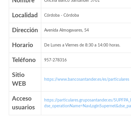
Nombre
Oficina Banco Santander 5701
Localidad
Córdoba - Córdoba
Dirección
Avenida Almogavares, 54
Horario
De Lunes a Viernes de 8:30 a 14:00 horas.
Teléfono
957-278316
Sitio
https://www.bancosantander.es/es/particulares
WEB
Acceso
https://particulares.gruposantander.es/SUPFPA
dse_operationName=NavLoginSupernet&dse_par
usuarios