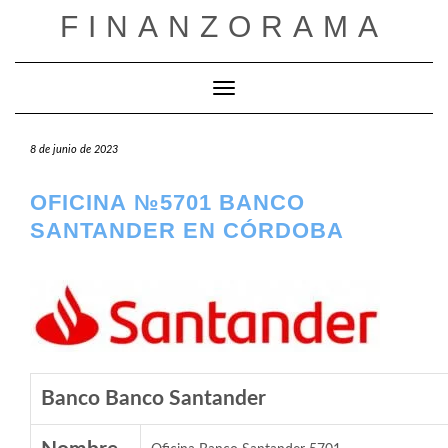
Saltar
FINANZORAMA
al
contenido
Cambiar modo de navegación
8 de junio de 2023
OFICINA №5701 BANCO
SANTANDER EN CÓRDOBA
Banco Banco Santander