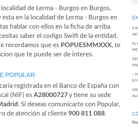
 localidad de Lerma - Burgos en Burgos,
 esta en la localidad de Lerma - Burgos en
E
itas hablar con ellos en la ficha de arriba
6 
ART
ecesitas saber el codigo Swift de la entidad,
EL
 te recordamos que es
POPUESMMXXX
, te
ME
cion que te puede ser de interes.
DE
MI
E POPULAR
– 
EC
caria registrada en el Banco de España con
OR
scal (NIF) es
A28000727
y tiene su sede
AL
Madrid
. Si deseas comunicarte con Popular,
o de atención al cliente
900 811 088
.
C
No