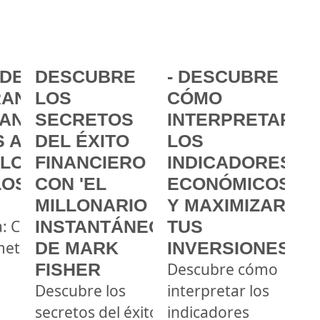
DE LA
DESCUBRE
- DESCUBRE
ANCIA:
LOS
CÓMO
ANZAR
SECRETOS
INTERPRETAR
 A
DEL ÉXITO
LOS
 LOS
FINANCIERO
INDICADORES
LOS
CON 'EL
ECONÓMICOS
MILLONARIO
Y MAXIMIZAR
a: Cómo
INSTANTÁNEO'
TUS
metas
DE MARK
INVERSIONES
FISHER
Descubre cómo
Descubre los
interpretar los
secretos del éxito
indicadores