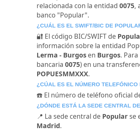
relacionada con la entidad
0075
,
banco "Popular".
¿CUÁL ES EL SWIFT/BIC DE POPULA
🔐 El código BIC/SWIFT de
Popula
información sobre la entidad Popul
Lerma - Burgos
en
Burgos
. Para
bancaria
0075
) en una transferenc
POPUESMMXXX
.
¿CÚAL ES EL NÚMERO TELEFÓNICO
☎️ El número de teléfono oficial d
¿DÓNDE ESTÁ LA SEDE CENTRAL D
📍 La sede central de
Popular
se 
Madrid
.