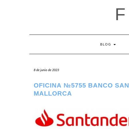
Saltar
al
contenido
BLOG
8 de junio de 2023
OFICINA №5755 BANCO SA
MALLORCA