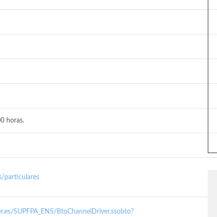
0 horas.
/particulares
nder.es/SUPFPA_ENS/BtoChannelDriver.ssobto?