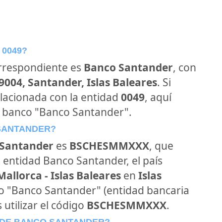
 0049?
orrespondiente es
Banco Santander
, con
9004, Santander, Islas Baleares
. Si
lacionada con la entidad
0049
, aquí
l banco "Banco Santander".
 SANTANDER?
Santander
es
BSCHESMMXXX
, que
 entidad Banco Santander, el país
allorca - Islas Baleares
en
Islas
nco "Banco Santander" (entidad bancaria
 utilizar el código
BSCHESMMXXX
.