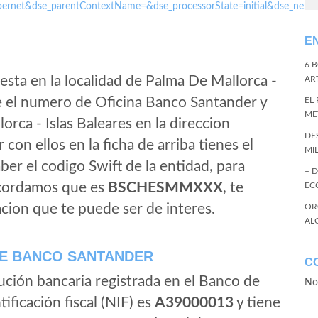
ernet&dse_parentContextName=&dse_processorState=initial&dse_next
E
6 
esta en la localidad de Palma De Mallorca -
ART
ene el numero de Oficina Banco Santander y
EL
ME
orca - Islas Baleares en la direccion
DE
r con ellos en la ficha de arriba tienes el
MI
aber el codigo Swift de la entidad, para
– 
ecordamos que es
BSCHESMMXXX
, te
EC
cion que te puede ser de interes.
OR
AL
E BANCO SANTANDER
C
ución bancaria registrada en el Banco de
No
tificación fiscal (NIF) es
A39000013
y tiene