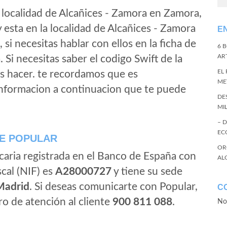
 localidad de Alcañices - Zamora en Zamora,
 esta en la localidad de Alcañices - Zamora
E
, si necesitas hablar con ellos en la ficha de
6 
ART
a. Si necesitas saber el codigo Swift de la
EL
s hacer. te recordamos que es
ME
informacion a continuacion que te puede
DE
MI
– 
EC
E POPULAR
OR
caria registrada en el Banco de España con
AL
scal (NIF) es
A28000727
y tiene su sede
Madrid
. Si deseas comunicarte con Popular,
C
o de atención al cliente
900 811 088
.
No