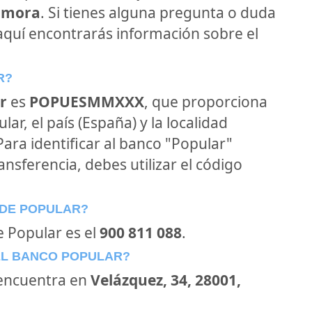
Zamora
. Si tienes alguna pregunta o duda
 aquí encontrarás información sobre el
R?
r
es
POPUESMMXXX
, que proporciona
ar, el país (España) y la localidad
 Para identificar al banco "Popular"
ansferencia, debes utilizar el código
 DE POPULAR?
e Popular es el
900 811 088
.
EL BANCO POPULAR?
encuentra en
Velázquez, 34, 28001,