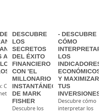
DE LA
DESCUBRE
- DESCUBRE
ANCIA:
LOS
CÓMO
ANZAR
SECRETOS
INTERPRETAR
 A
DEL ÉXITO
LOS
 LOS
FINANCIERO
INDICADORES
LOS
CON 'EL
ECONÓMICOS
MILLONARIO
Y MAXIMIZAR
a: Cómo
INSTANTÁNEO'
TUS
metas
DE MARK
INVERSIONES
FISHER
Descubre cómo
Descubre los
interpretar los