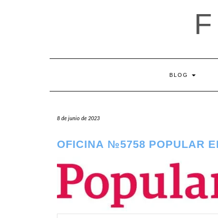
Saltar
al
contenido
BLOG
8 de junio de 2023
OFICINA №5758 POPULAR E