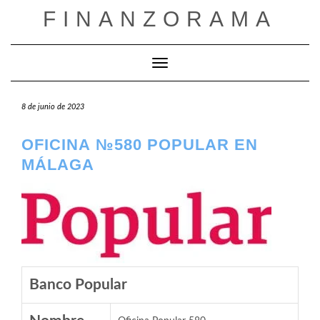
Saltar
FINANZORAMA
al
contenido
Cambiar modo de navegación
8 de junio de 2023
OFICINA №580 POPULAR EN
MÁLAGA
Banco Popular