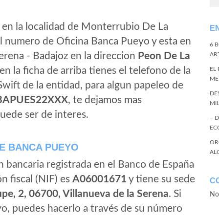
 en la localidad de Monterrubio De La
E
el numero de Oficina Banca Pueyo y esta en
6 
erena - Badajoz en la direccion
Peon De La
ART
 en la ficha de arriba tienes el telefono de la
EL
ME
 Swift de la entidad, para algun papeleo de
DE
BAPUES22XXX
, te dejamos mas
MI
uede ser de interes.
– 
EC
OR
E BANCA PUEYO
AL
n bancaria registrada en el Banco de España
ón fiscal (NIF) es
A06001671
y tiene su sede
C
pe, 2, 06700, Villanueva de la Serena
. Si
No
o, puedes hacerlo a través de su número