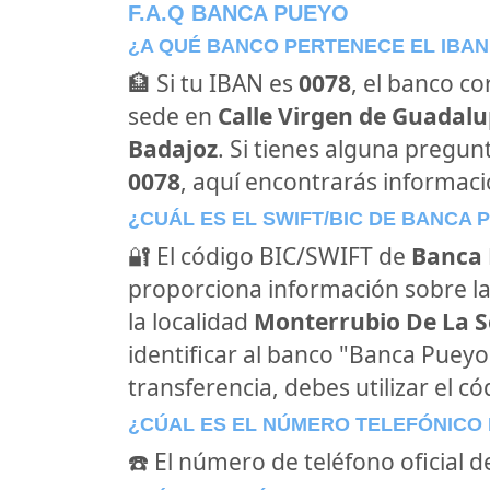
F.A.Q BANCA PUEYO
¿A QUÉ BANCO PERTENECE EL IBAN
🏦 Si tu IBAN es
0078
, el banco c
sede en
Calle Virgen de Guadalup
Badajoz
. Si tienes alguna pregun
0078
, aquí encontrarás informac
¿CUÁL ES EL SWIFT/BIC DE BANCA 
🔐 El código BIC/SWIFT de
Banca
proporciona información sobre la
la localidad
Monterrubio De La S
identificar al banco "Banca Puey
transferencia, debes utilizar el c
¿CÚAL ES EL NÚMERO TELEFÓNICO
☎️ El número de teléfono oficial 