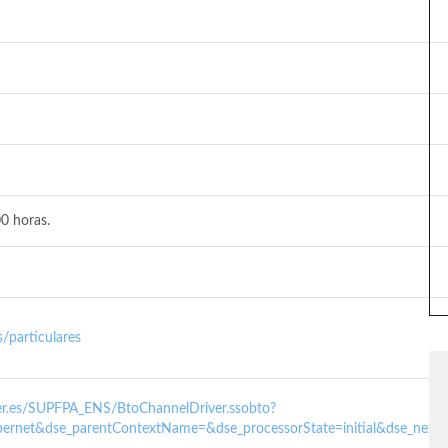
0 horas.
/particulares
nder.es/SUPFPA_ENS/BtoChannelDriver.ssobto?
ernet&dse_parentContextName=&dse_processorState=initial&dse_next