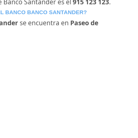
de Banco Santander es el
915 123 123
.
EL BANCO BANCO SANTANDER?
ander
se encuentra en
Paseo de