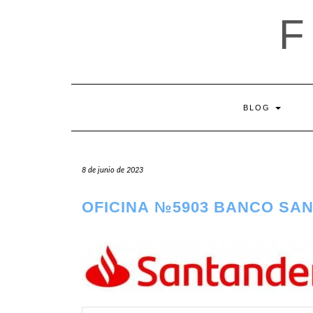
Saltar
al
contenido
BLOG
8 de junio de 2023
OFICINA №5903 BANCO SA