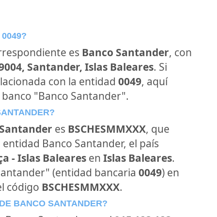
 0049?
orrespondiente es
Banco Santander
, con
9004, Santander, Islas Baleares
. Si
lacionada con la entidad
0049
, aquí
l banco "Banco Santander".
 SANTANDER?
Santander
es
BSCHESMMXXX
, que
 entidad Banco Santander, el país
a - Islas Baleares
en
Islas Baleares
.
 Santander" (entidad bancaria
0049
) en
el código
BSCHESMMXXX
.
 DE BANCO SANTANDER?