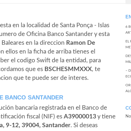
E
sta en la localidad de Santa Ponça - Islas
6 
ART
 numero de Oficina Banco Santander y esta
EL
s Baleares en la direccion
Ramon De
ME
n ellos en la ficha de arriba tienes el
DE
aber el codigo Swift de la entidad, para
MI
ecordamos que es
BSCHESMMXXX
, te
– 
EC
cion que te puede ser de interes.
OR
AL
E BANCO SANTANDER
ución bancaria registrada en el Banco de
C
tificación fiscal (NIF) es
A39000013
y tiene
No
a, 9-12, 39004, Santander
. Si deseas