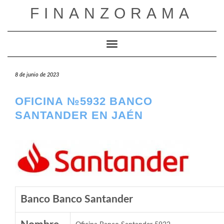
Saltar
FINANZORAMA
al
contenido
Cambiar modo de navegación
8 de junio de 2023
OFICINA №5932 BANCO
SANTANDER EN JAÉN
Banco Banco Santander