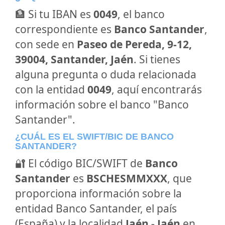
🏦 Si tu IBAN es
0049
, el banco
correspondiente es
Banco Santander
,
con sede en
Paseo de Pereda, 9-12,
39004, Santander, Jaén
. Si tienes
alguna pregunta o duda relacionada
con la entidad
0049
, aquí encontrarás
información sobre el banco "Banco
Santander".
¿CUÁL ES EL SWIFT/BIC DE BANCO
SANTANDER?
🔐 El código BIC/SWIFT de
Banco
Santander
es
BSCHESMMXXX
, que
proporciona información sobre la
entidad Banco Santander, el país
(España) y la localidad
Jaén - Jaén
en