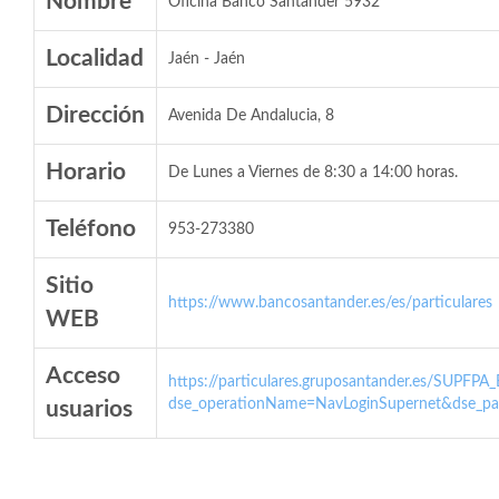
Nombre
Oficina Banco Santander 5932
Localidad
Jaén - Jaén
Dirección
Avenida De Andalucia, 8
Horario
De Lunes a Viernes de 8:30 a 14:00 horas.
Teléfono
953-273380
Sitio
https://www.bancosantander.es/es/particulares
WEB
Acceso
https://particulares.gruposantander.es/SUPFPA
dse_operationName=NavLoginSupernet&dse_par
usuarios