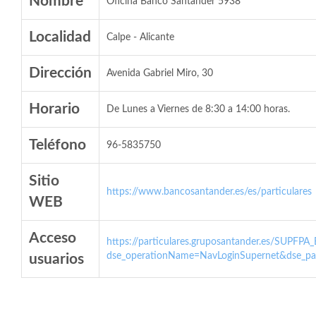
Nombre
Oficina Banco Santander 5938
Localidad
Calpe - Alicante
Dirección
Avenida Gabriel Miro, 30
Horario
De Lunes a Viernes de 8:30 a 14:00 horas.
Teléfono
96-5835750
Sitio
https://www.bancosantander.es/es/particulares
WEB
Acceso
https://particulares.gruposantander.es/SUPFPA
dse_operationName=NavLoginSupernet&dse_par
usuarios