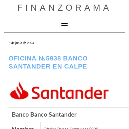
Saltar
FINANZORAMA
al
contenido
Cambiar modo de navegación
8 de junio de 2023
OFICINA №5938 BANCO
SANTANDER EN CALPE
Banco Banco Santander