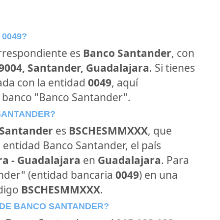
 0049?
orrespondiente es
Banco Santander
, con
39004, Santander, Guadalajara
. Si tienes
ada con la entidad
0049
, aquí
l banco "Banco Santander".
 SANTANDER?
Santander
es
BSCHESMMXXX
, que
 entidad Banco Santander, el país
a - Guadalajara
en
Guadalajara
. Para
ander" (entidad bancaria
0049
) en una
ódigo
BSCHESMMXXX
.
 DE BANCO SANTANDER?