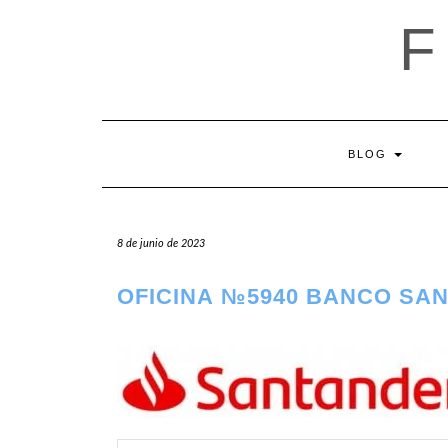
Saltar
al
contenido
BLOG
8 de junio de 2023
OFICINA №5940 BANCO SA