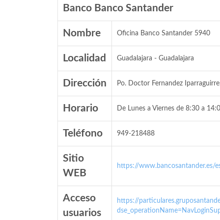
Banco Banco Santander
Nombre
Oficina Banco Santander 5940
Localidad
Guadalajara - Guadalajara
Dirección
Po. Doctor Fernandez Iparraguirre
Horario
De Lunes a Viernes de 8:30 a 14:0
Teléfono
949-218488
Sitio
https://www.bancosantander.es/es
WEB
Acceso
https://particulares.gruposanta
dse_operationName=NavLoginSup
usuarios