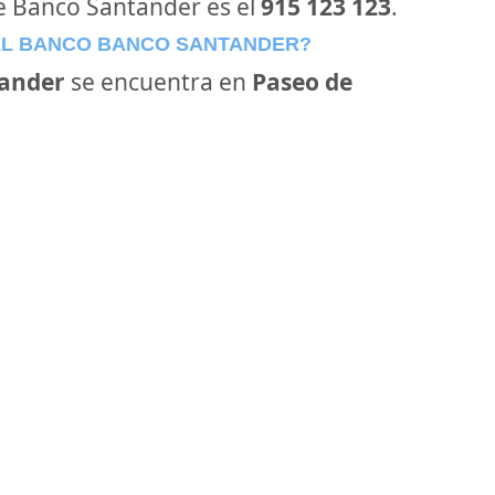
de Banco Santander es el
915 123 123
.
EL BANCO BANCO SANTANDER?
ander
se encuentra en
Paseo de