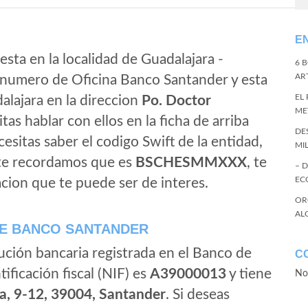
E
esta en la localidad de Guadalajara -
6 
ART
l numero de Oficina Banco Santander y esta
EL
dalajara en la direccion
Po. Doctor
ME
sitas hablar con ellos en la ficha de arriba
DE
ecesitas saber el codigo Swift de la entidad,
MI
 te recordamos que es
BSCHESMMXXX
, te
– 
EC
cion que te puede ser de interes.
OR
AL
E BANCO SANTANDER
ución bancaria registrada en el Banco de
C
tificación fiscal (NIF) es
A39000013
y tiene
No
a, 9-12, 39004, Santander
. Si deseas