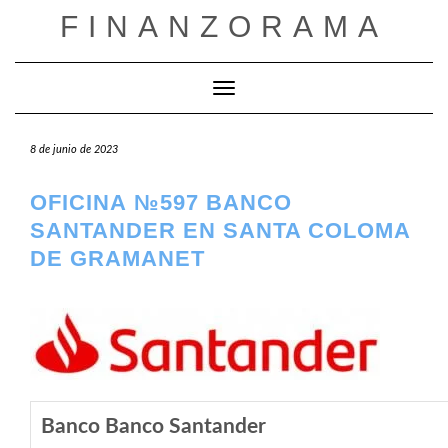
Saltar
FINANZORAMA
al
contenido
Cambiar modo de navegación
8 de junio de 2023
OFICINA №597 BANCO
SANTANDER EN SANTA COLOMA
DE GRAMANET
Banco Banco Santander