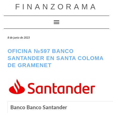
Saltar
FINANZORAMA
al
contenido
Cambiar modo de navegación
8 de junio de 2023
OFICINA №597 BANCO
SANTANDER EN SANTA COLOMA
DE GRAMENET
Banco Banco Santander