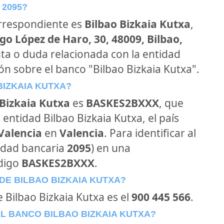
 2095?
orrespondiente es
Bilbao Bizkaia Kutxa
,
go López de Haro, 30, 48009, Bilbao,
nta o duda relacionada con la entidad
ón sobre el banco "Bilbao Bizkaia Kutxa".
BIZKAIA KUTXA?
 Bizkaia Kutxa
es
BASKES2BXXX
, que
entidad Bilbao Bizkaia Kutxa, el país
 Valencia
en
Valencia
. Para identificar al
tidad bancaria
2095
) en una
ódigo
BASKES2BXXX
.
DE BILBAO BIZKAIA KUTXA?
e Bilbao Bizkaia Kutxa es el
900 445 566
.
L BANCO BILBAO BIZKAIA KUTXA?