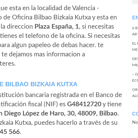
ue esta en la localidad de Valencia -
o de Oficina Bilbao Bizkaia Kutxa y esta en
E
 la direccion
Plaza España, 1
, si necesitas
6 
ART
tienes el telefono de la oficina. Si necesitas
EL
 para algun papeleo de debas hacer. te
ME
, te dejamos mas informacion a
DE
teres.
MI
– 
EC
 BILBAO BIZKAIA KUTXA
OR
stitución bancaria registrada en el Banco de
AL
tificación fiscal (NIF) es
G48412720
y tiene
n Diego López de Haro, 30, 48009, Bilbao
.
C
zkaia Kutxa, puedes hacerlo a través de su
No
45 566
.