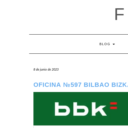
Saltar
al
contenido
BLOG
8 de junio de 2023
OFICINA №597 BILBAO BIZ