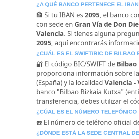
¿A QUÉ BANCO PERTENECE EL IBAN
🏦 Si tu IBAN es
2095
, el banco c
con sede en
Gran Vía de Don Die
Valencia
. Si tienes alguna pregu
2095
, aquí encontrarás informaci
¿CUÁL ES EL SWIFT/BIC DE BILBAO 
🔐 El código BIC/SWIFT de
Bilbao
proporciona información sobre la 
(España) y la localidad
Valencia -
banco "Bilbao Bizkaia Kutxa" (en
transferencia, debes utilizar el c
¿CÚAL ES EL NÚMERO TELEFÓNICO 
☎️ El número de teléfono oficial d
¿DÓNDE ESTÁ LA SEDE CENTRAL DE