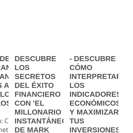
DE LA
DESCUBRE
- DESCUBRE
ANCIA:
LOS
CÓMO
ANZAR
SECRETOS
INTERPRETAR
 A
DEL ÉXITO
LOS
 LOS
FINANCIERO
INDICADORES
LOS
CON 'EL
ECONÓMICOS
MILLONARIO
Y MAXIMIZAR
a: Cómo
INSTANTÁNEO'
TUS
metas
DE MARK
INVERSIONES