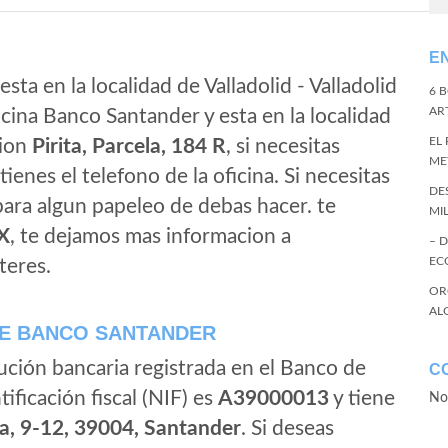
E
sta en la localidad de Valladolid - Valladolid
6 
ART
icina Banco Santander y esta en la localidad
EL
cion
Pirita, Parcela, 184 R
, si necesitas
ME
tienes el telefono de la oficina. Si necesitas
DE
 para algun papeleo de debas hacer. te
MI
X
, te dejamos mas informacion a
– 
EC
teres.
OR
AL
E BANCO SANTANDER
ución bancaria registrada en el Banco de
C
tificación fiscal (NIF) es
A39000013
y tiene
No
a, 9-12, 39004, Santander
. Si deseas