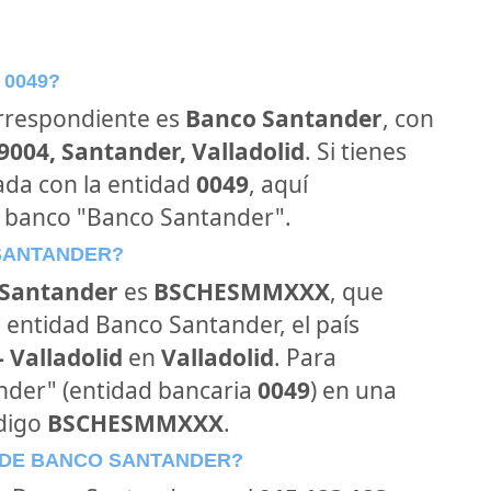
 0049?
orrespondiente es
Banco Santander
, con
9004, Santander, Valladolid
. Si tienes
ada con la entidad
0049
, aquí
l banco "Banco Santander".
 SANTANDER?
Santander
es
BSCHESMMXXX
, que
 entidad Banco Santander, el país
- Valladolid
en
Valladolid
. Para
ander" (entidad bancaria
0049
) en una
ódigo
BSCHESMMXXX
.
 DE BANCO SANTANDER?