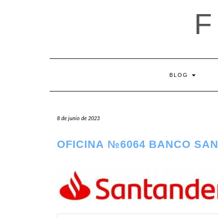
Saltar
al
contenido
BLOG
8 de junio de 2023
OFICINA №6064 BANCO SA