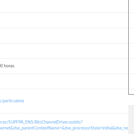
0 horas.
/particulares
nder.es/SUPFPA_ENS/BtoChannelDriver.ssobto?
ernet&dse_parentContextName=&dse_processorState=initial&dse_next