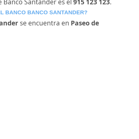
de Banco Santander es el
915 123 123
.
EL BANCO BANCO SANTANDER?
ander
se encuentra en
Paseo de