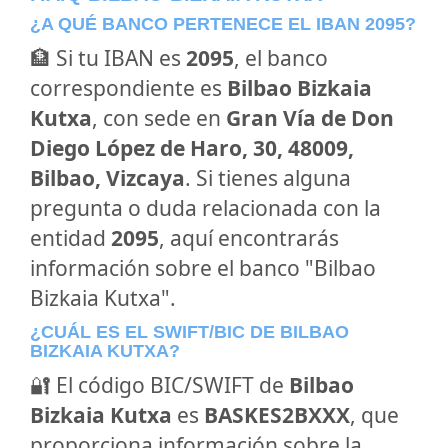
¿A QUÉ BANCO PERTENECE EL IBAN 2095?
🏦 Si tu IBAN es
2095
, el banco
correspondiente es
Bilbao Bizkaia
Kutxa
, con sede en
Gran Vía de Don
Diego López de Haro, 30, 48009,
Bilbao, Vizcaya
. Si tienes alguna
pregunta o duda relacionada con la
entidad
2095
, aquí encontrarás
información sobre el banco "Bilbao
Bizkaia Kutxa".
¿CUÁL ES EL SWIFT/BIC DE BILBAO
BIZKAIA KUTXA?
🔐 El código BIC/SWIFT de
Bilbao
Bizkaia Kutxa
es
BASKES2BXXX
, que
proporciona información sobre la