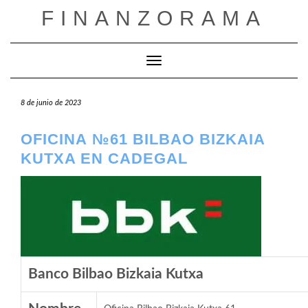
Saltar
FINANZORAMA
al
contenido
Cambiar modo de navegación
8 de junio de 2023
OFICINA №61 BILBAO BIZKAIA
KUTXA EN CADEGAL
Banco Bilbao Bizkaia Kutxa