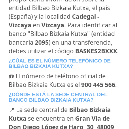
entidad Bilbao Bizkaia Kutxa, el país
(España) y la localidad
Cadegal -
Vizcaya
en
Vizcaya
. Para identificar al
banco "Bilbao Bizkaia Kutxa" (entidad
bancaria
2095
) en una transferencia,
debes utilizar el código
BASKES2BXXX
.
¿CÚAL ES EL NÚMERO TELEFÓNICO DE
BILBAO BIZKAIA KUTXA?
☎️ El número de teléfono oficial de
Bilbao Bizkaia Kutxa es el
900 445 566
.
¿DÓNDE ESTÁ LA SEDE CENTRAL DEL
BANCO BILBAO BIZKAIA KUTXA?
📍 La sede central de
Bilbao Bizkaia
Kutxa
se encuentra en
Gran Vía de
Don Diego López de Haro, 30, 48009,