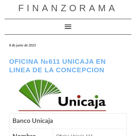
Saltar
FINANZORAMA
al
contenido
Cambiar modo de navegación
8 de junio de 2023
OFICINA №611 UNICAJA EN
LINEA DE LA CONCEPCION
Banco Unicaja