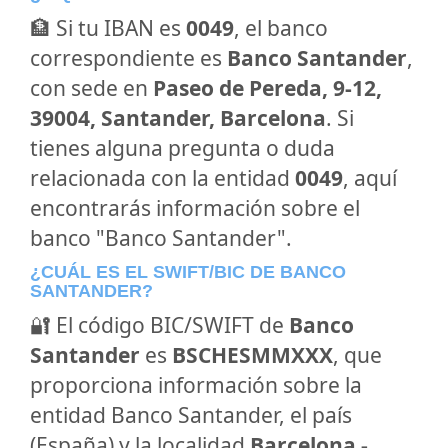
🏦 Si tu IBAN es
0049
, el banco
correspondiente es
Banco Santander
,
con sede en
Paseo de Pereda, 9-12,
39004, Santander, Barcelona
. Si
tienes alguna pregunta o duda
relacionada con la entidad
0049
, aquí
encontrarás información sobre el
banco "Banco Santander".
¿CUÁL ES EL SWIFT/BIC DE BANCO
SANTANDER?
🔐 El código BIC/SWIFT de
Banco
Santander
es
BSCHESMMXXX
, que
proporciona información sobre la
entidad Banco Santander, el país
(España) y la localidad
Barcelona -