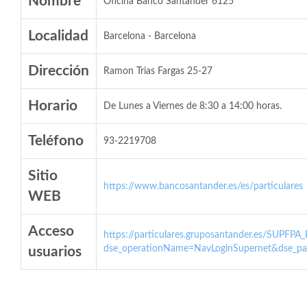
Nombre
Oficina Banco Santander 6125
Localidad
Barcelona - Barcelona
Dirección
Ramon Trias Fargas 25-27
Horario
De Lunes a Viernes de 8:30 a 14:00 horas.
Teléfono
93-2219708
Sitio
https://www.bancosantander.es/es/particulares
WEB
Acceso
https://particulares.gruposantander.es/SUPFPA
dse_operationName=NavLoginSupernet&dse_par
usuarios