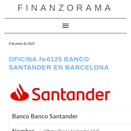
Saltar
FINANZORAMA
al
contenido
Cambiar modo de navegación
8 de junio de 2023
OFICINA №6125 BANCO
SANTANDER EN BARCELONA
Banco Banco Santander