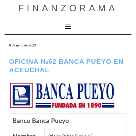
Saltar
FINANZORAMA
al
contenido
Cambiar modo de navegación
8 de junio de 2023
OFICINA №62 BANCA PUEYO EN
ACEUCHAL
Banco Banca Pueyo