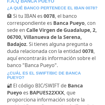
F.A.Q BANCA PUEYO
¿A QUÉ BANCO PERTENECE EL IBAN 0078?
🏦 Si tu IBAN es
0078
, el banco
correspondiente es
Banca Pueyo
, con
sede en
Calle Virgen de Guadalupe, 2,
06700, Villanueva de la Serena,
Badajoz
. Si tienes alguna pregunta o
duda relacionada con la entidad
0078
,
aquí encontrarás información sobre el
banco "Banca Pueyo".
¿CUÁL ES EL SWIFT/BIC DE BANCA
PUEYO?
🔐 El código BIC/SWIFT de
Banca
Pueyo
es
BAPUES22XXX
, que
proporciona información sobre la