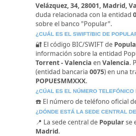
Velázquez, 34, 28001, Madrid, V
duda relacionada con la entidad
sobre el banco "Popular".
¿CUÁL ES EL SWIFT/BIC DE POPULA
🔐 El código BIC/SWIFT de
Popula
información sobre la entidad Popul
Torrent - Valencia
en
Valencia
. 
(entidad bancaria
0075
) en una tr
POPUESMMXXX
.
¿CÚAL ES EL NÚMERO TELEFÓNICO
☎️ El número de teléfono oficial d
¿DÓNDE ESTÁ LA SEDE CENTRAL D
📍 La sede central de
Popular
se 
Madrid
.