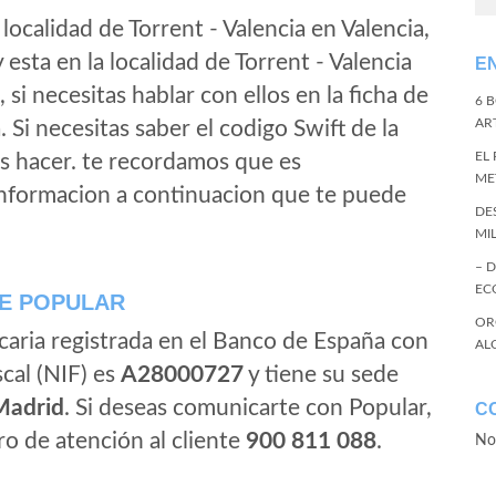
localidad de Torrent - Valencia en Valencia,
esta en la localidad de Torrent - Valencia
E
, si necesitas hablar con ellos en la ficha de
6 
ART
a. Si necesitas saber el codigo Swift de la
EL
s hacer. te recordamos que es
ME
informacion a continuacion que te puede
DE
MI
– 
EC
E POPULAR
OR
caria registrada en el Banco de España con
AL
scal (NIF) es
A28000727
y tiene su sede
Madrid
. Si deseas comunicarte con Popular,
C
o de atención al cliente
900 811 088
.
No