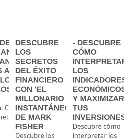
DE LA
DESCUBRE
- DESCUBRE
ANCIA:
LOS
CÓMO
ANZAR
SECRETOS
INTERPRETAR
 A
DEL ÉXITO
LOS
 LOS
FINANCIERO
INDICADORES
LOS
CON 'EL
ECONÓMICOS
MILLONARIO
Y MAXIMIZAR
a: Cómo
INSTANTÁNEO'
TUS
metas
DE MARK
INVERSIONES
FISHER
Descubre cómo
Descubre los
interpretar los