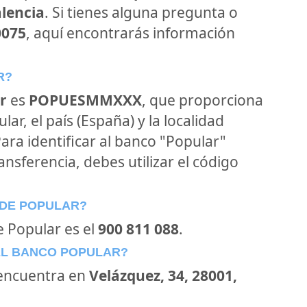
alencia
. Si tienes alguna pregunta o
0075
, aquí encontrarás información
R?
r
es
POPUESMMXXX
, que proporciona
ar, el país (España) y la localidad
Para identificar al banco "Popular"
ansferencia, debes utilizar el código
 DE POPULAR?
e Popular es el
900 811 088
.
EL BANCO POPULAR?
encuentra en
Velázquez, 34, 28001,