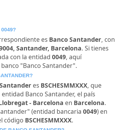
 0049?
orrespondiente es
Banco Santander
, con
39004, Santander, Barcelona
. Si tienes
ada con la entidad
0049
, aquí
l banco "Banco Santander".
 SANTANDER?
Santander
es
BSCHESMMXXX
, que
 entidad Banco Santander, el país
 Llobregat - Barcelona
en
Barcelona
.
 Santander" (entidad bancaria
0049
) en
el código
BSCHESMMXXX
.