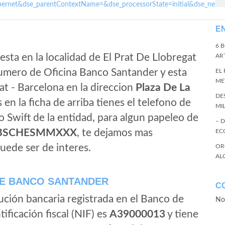
ernet&dse_parentContextName=&dse_processorState=initial&dse_next
E
6 
esta en la localidad de El Prat De Llobregat
ART
numero de Oficina Banco Santander y esta
EL
ME
gat - Barcelona en la direccion
Plaza De La
DE
s en la ficha de arriba tienes el telefono de
MI
igo Swift de la entidad, para algun papeleo de
– 
BSCHESMMXXX
, te dejamos mas
EC
uede ser de interes.
OR
AL
E BANCO SANTANDER
C
ución bancaria registrada en el Banco de
No
tificación fiscal (NIF) es
A39000013
y tiene