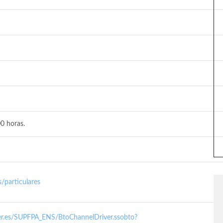
0 horas.
/particulares
nder.es/SUPFPA_ENS/BtoChannelDriver.ssobto?