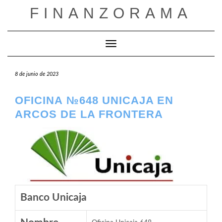
Saltar
FINANZORAMA
al
contenido
Cambiar modo de navegación
8 de junio de 2023
OFICINA №648 UNICAJA EN
ARCOS DE LA FRONTERA
Banco Unicaja