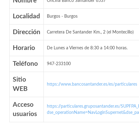
Nombre
Oficina Banco Santander 6537
Localidad
Burgos - Burgos
Dirección
Carretera De Santander Km., 2 (el Montecillo)
Horario
De Lunes a Viernes de 8:30 a 14:00 horas.
Teléfono
947-233100
Sitio
https://www.bancosantander.es/es/particulares
WEB
Acceso
https://particulares.gruposantander.es/SUPFPA
dse_operationName=NavLoginSupernet&dse_par
usuarios