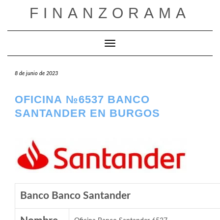
Saltar
FINANZORAMA
al
contenido
Cambiar modo de navegación
8 de junio de 2023
OFICINA №6537 BANCO
SANTANDER EN BURGOS
Banco Banco Santander