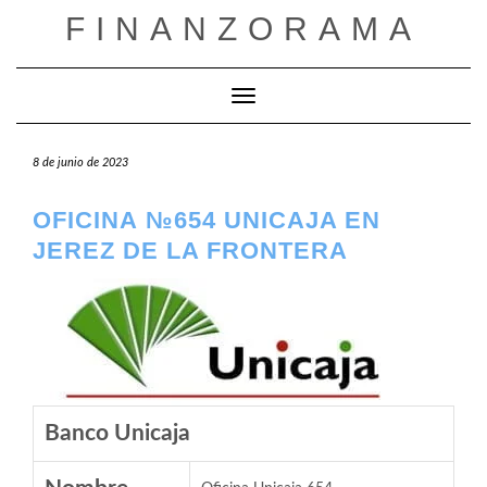
Saltar
FINANZORAMA
al
contenido
Cambiar modo de navegación
8 de junio de 2023
OFICINA №654 UNICAJA EN
JEREZ DE LA FRONTERA
Banco Unicaja