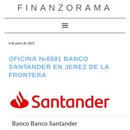
Saltar
FINANZORAMA
al
contenido
Cambiar modo de navegación
8 de junio de 2023
OFICINA №6581 BANCO
SANTANDER EN JEREZ DE LA
FRONTERA
Banco Banco Santander