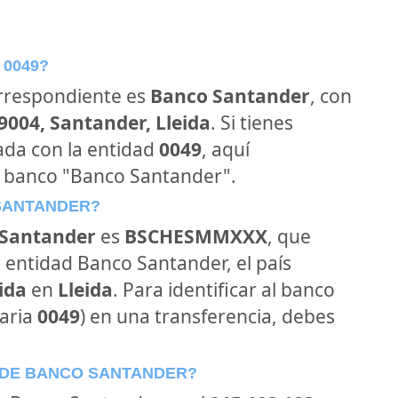
 0049?
orrespondiente es
Banco Santander
, con
9004, Santander, Lleida
. Si tienes
ada con la entidad
0049
, aquí
l banco "Banco Santander".
 SANTANDER?
Santander
es
BSCHESMMXXX
, que
 entidad Banco Santander, el país
eida
en
Lleida
. Para identificar al banco
aria
0049
) en una transferencia, debes
.
 DE BANCO SANTANDER?