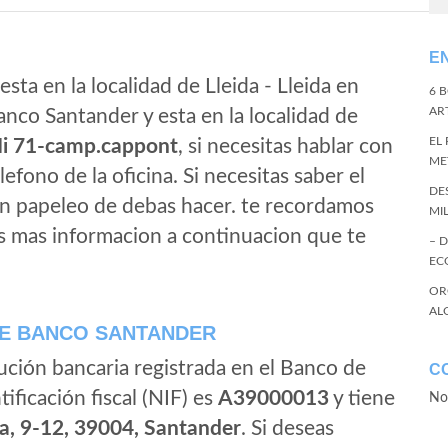
E
sta en la localidad de Lleida - Lleida en
6 
ART
anco Santander y esta en la localidad de
EL
Ii 71-camp.cappont
, si necesitas hablar con
ME
elefono de la oficina. Si necesitas saber el
DE
gun papeleo de debas hacer. te recordamos
MI
s mas informacion a continuacion que te
– 
EC
OR
AL
E BANCO SANTANDER
ución bancaria registrada en el Banco de
C
tificación fiscal (NIF) es
A39000013
y tiene
No
a, 9-12, 39004, Santander
. Si deseas