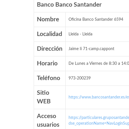
Banco Banco Santander
Nombre
Oficina Banco Santander 6594
Localidad
Lleida - Lleida
Dirección
Jaime Ii 71-camp.cappont
Horario
De Lunes a Viernes de 8:30 a 14:0
Teléfono
973-200239
Sitio
https://www.bancosantander.es/es
WEB
Acceso
https://particulares.gruposanta
dse_operationName=NavLoginSup
usuarios