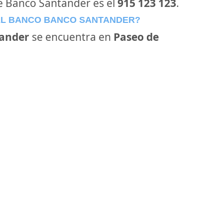
de Banco Santander es el
915 123 123
.
EL BANCO BANCO SANTANDER?
ander
se encuentra en
Paseo de