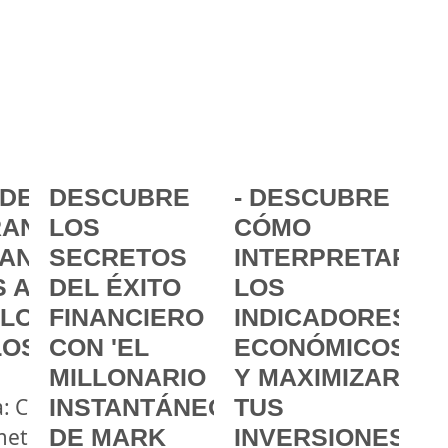
DE LA
DESCUBRE
- DESCUBRE
ANCIA:
LOS
CÓMO
ANZAR
SECRETOS
INTERPRETAR
 A
DEL ÉXITO
LOS
 LOS
FINANCIERO
INDICADORES
LOS
CON 'EL
ECONÓMICOS
MILLONARIO
Y MAXIMIZAR
a: Cómo
INSTANTÁNEO'
TUS
metas
DE MARK
INVERSIONES