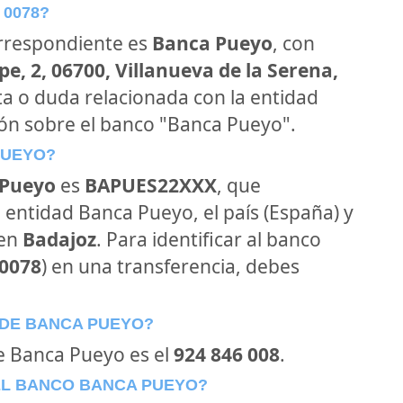
 0078?
orrespondiente es
Banca Pueyo
, con
e, 2, 06700, Villanueva de la Serena,
ta o duda relacionada con la entidad
ión sobre el banco "Banca Pueyo".
PUEYO?
 Pueyo
es
BAPUES22XXX
, que
 entidad Banca Pueyo, el país (España) y
en
Badajoz
. Para identificar al banco
0078
) en una transferencia, debes
 DE BANCA PUEYO?
de Banca Pueyo es el
924 846 008
.
EL BANCO BANCA PUEYO?