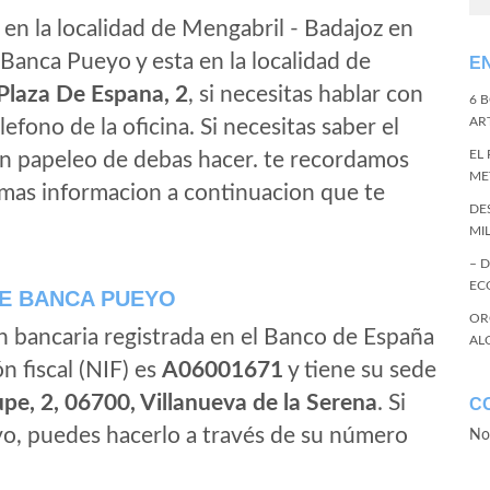
en la localidad de Mengabril - Badajoz en
Banca Pueyo y esta en la localidad de
E
Plaza De Espana, 2
, si necesitas hablar con
6 
ART
elefono de la oficina. Si necesitas saber el
EL
gun papeleo de debas hacer. te recordamos
ME
 mas informacion a continuacion que te
DE
MI
– 
EC
E BANCA PUEYO
OR
n bancaria registrada en el Banco de España
AL
ón fiscal (NIF) es
A06001671
y tiene su sede
pe, 2, 06700, Villanueva de la Serena
. Si
C
o, puedes hacerlo a través de su número
No