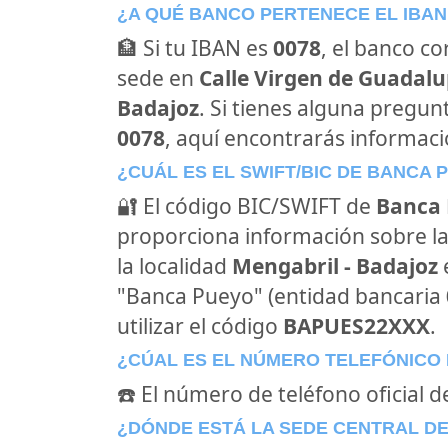
¿A QUÉ BANCO PERTENECE EL IBAN
🏦 Si tu IBAN es
0078
, el banco c
sede en
Calle Virgen de Guadalup
Badajoz
. Si tienes alguna pregun
0078
, aquí encontrarás informac
¿CUÁL ES EL SWIFT/BIC DE BANCA 
🔐 El código BIC/SWIFT de
Banca
proporciona información sobre la
la localidad
Mengabril - Badajoz
"Banca Pueyo" (entidad bancaria
utilizar el código
BAPUES22XXX
.
¿CÚAL ES EL NÚMERO TELEFÓNICO
☎️ El número de teléfono oficial 
¿DÓNDE ESTÁ LA SEDE CENTRAL D