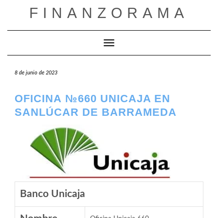
Saltar
FINANZORAMA
al
contenido
Cambiar modo de navegación
8 de junio de 2023
OFICINA №660 UNICAJA EN
SANLÚCAR DE BARRAMEDA
Banco Unicaja