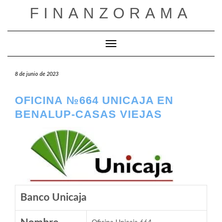
Saltar
FINANZORAMA
al
contenido
Cambiar modo de navegación
8 de junio de 2023
OFICINA №664 UNICAJA EN
BENALUP-CASAS VIEJAS
Banco Unicaja