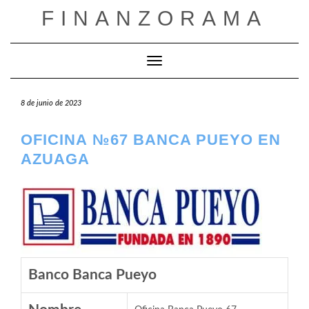
Saltar
FINANZORAMA
al
contenido
Cambiar modo de navegación
8 de junio de 2023
OFICINA №67 BANCA PUEYO EN
AZUAGA
Banco Banca Pueyo