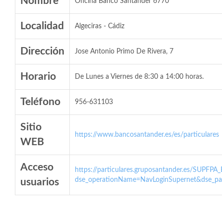
Nombre
Oficina Banco Santander 6770
Localidad
Algeciras - Cádiz
Dirección
Jose Antonio Primo De Rivera, 7
Horario
De Lunes a Viernes de 8:30 a 14:00 horas.
Teléfono
956-631103
Sitio
https://www.bancosantander.es/es/particulares
WEB
Acceso
https://particulares.gruposantander.es/SUPFPA
dse_operationName=NavLoginSupernet&dse_par
usuarios