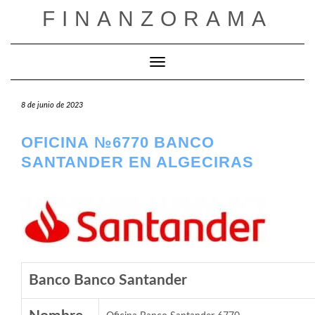
Saltar
FINANZORAMA
al
contenido
Cambiar modo de navegación
8 de junio de 2023
OFICINA №6770 BANCO
SANTANDER EN ALGECIRAS
Banco Banco Santander