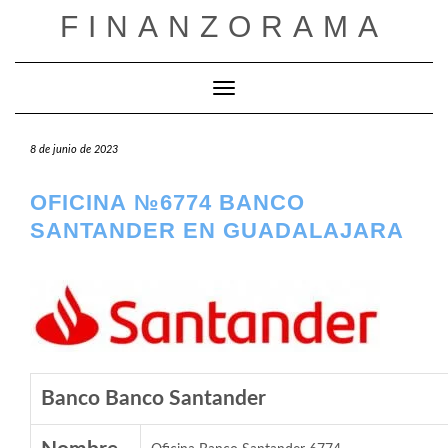
Saltar
FINANZORAMA
al
contenido
Cambiar modo de navegación
8 de junio de 2023
OFICINA №6774 BANCO
SANTANDER EN GUADALAJARA
Banco Banco Santander