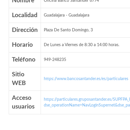
Nombre
Oficina Banco Santander 6774
Localidad
Guadalajara - Guadalajara
Dirección
Plaza De Santo Domingo, 3
Horario
De Lunes a Viernes de 8:30 a 14:00 horas.
Teléfono
949-248235
Sitio
https://www.bancosantander.es/es/particulares
WEB
Acceso
https://particulares.gruposantander.es/SUPFPA
dse_operationName=NavLoginSupernet&dse_par
usuarios