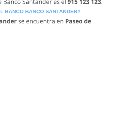
de Banco Santander es el
915 123 123
.
EL BANCO BANCO SANTANDER?
ander
se encuentra en
Paseo de