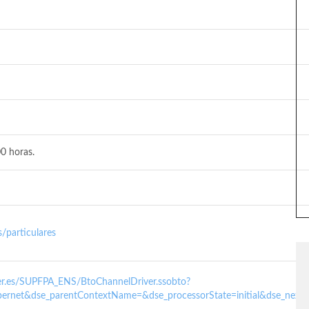
0 horas.
/particulares
nder.es/SUPFPA_ENS/BtoChannelDriver.ssobto?
ernet&dse_parentContextName=&dse_processorState=initial&dse_next