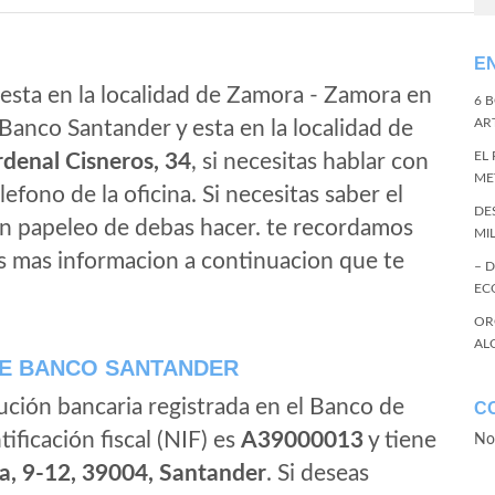
E
esta en la localidad de Zamora - Zamora en
6 
ART
Banco Santander y esta en la localidad de
EL
denal Cisneros, 34
, si necesitas hablar con
ME
elefono de la oficina. Si necesitas saber el
DE
gun papeleo de debas hacer. te recordamos
MI
s mas informacion a continuacion que te
– 
EC
OR
AL
E BANCO SANTANDER
ución bancaria registrada en el Banco de
C
tificación fiscal (NIF) es
A39000013
y tiene
No
a, 9-12, 39004, Santander
. Si deseas