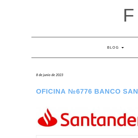
Saltar
al
contenido
BLOG
8 de junio de 2023
OFICINA №6776 BANCO SA