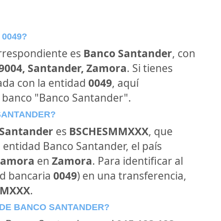
 0049?
orrespondiente es
Banco Santander
, con
39004, Santander, Zamora
. Si tienes
ada con la entidad
0049
, aquí
l banco "Banco Santander".
 SANTANDER?
Santander
es
BSCHESMMXXX
, que
 entidad Banco Santander, el país
Zamora
en
Zamora
. Para identificar al
ad bancaria
0049
) en una transferencia,
MMXXX
.
 DE BANCO SANTANDER?