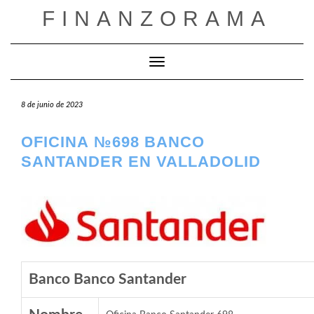
Saltar
FINANZORAMA
al
contenido
Cambiar modo de navegación
8 de junio de 2023
OFICINA №698 BANCO
SANTANDER EN VALLADOLID
Banco Banco Santander