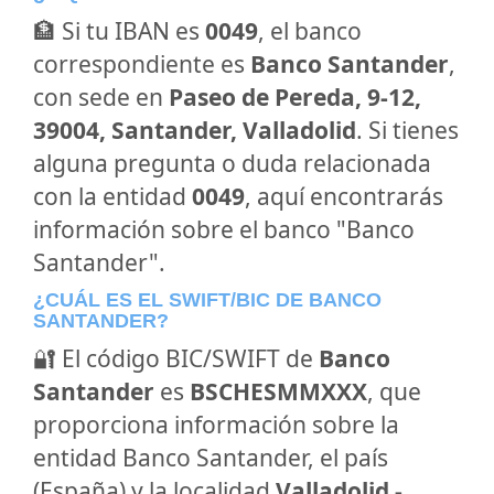
🏦 Si tu IBAN es
0049
, el banco
correspondiente es
Banco Santander
,
con sede en
Paseo de Pereda, 9-12,
39004, Santander, Valladolid
. Si tienes
alguna pregunta o duda relacionada
con la entidad
0049
, aquí encontrarás
información sobre el banco "Banco
Santander".
¿CUÁL ES EL SWIFT/BIC DE BANCO
SANTANDER?
🔐 El código BIC/SWIFT de
Banco
Santander
es
BSCHESMMXXX
, que
proporciona información sobre la
entidad Banco Santander, el país
(España) y la localidad
Valladolid -