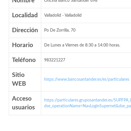
Nombre
Oficina Banco Santander 698
Localidad
Valladolid - Valladolid
Dirección
Po De Zorrilla, 70
Horario
De Lunes a Viernes de 8:30 a 14:00 horas.
Teléfono
983221227
Sitio
https://www.bancosantander.es/es/particulares
WEB
Acceso
https://particulares.gruposantander.es/SUPFPA
dse_operationName=NavLoginSupernet&dse_par
usuarios