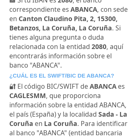
🏦 Si tu IBAN es
2080
, el banco
correspondiente es
ABANCA
, con sede
en
Canton Claudino Pita, 2, 15300,
Betanzos, La Coruña, La Coruña
. Si
tienes alguna pregunta o duda
relacionada con la entidad
2080
, aquí
encontrarás información sobre el
banco "ABANCA".
¿CUÁL ES EL SWIFT/BIC DE ABANCA?
🔐 El código BIC/SWIFT de
ABANCA
es
CAGLESMM
, que proporciona
información sobre la entidad ABANCA,
el país (España) y la localidad
Sada - La
Coruña
en
La Coruña
. Para identificar
al banco "ABANCA" (entidad bancaria