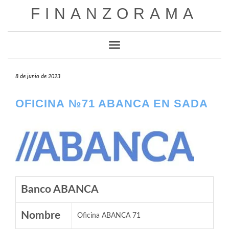
Saltar
FINANZORAMA
al
contenido
Cambiar modo de navegación
8 de junio de 2023
OFICINA №71 ABANCA EN SADA
Banco ABANCA
Nombre
Oficina ABANCA 71