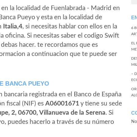
en la localidad de Fuenlabrada - Madrid en
Banca Pueyo y esta en la localidad de
E
on
Italia,4
, si necesitas hablar con ellos en la
6 
ART
la oficina. Si necesitas saber el codigo Swift
EL
e debas hacer. te recordamos que es
ME
formacion a continuacion que te puede ser
DE
MI
– 
EC
E BANCA PUEYO
OR
n bancaria registrada en el Banco de España
AL
ón fiscal (NIF) es
A06001671
y tiene su sede
pe, 2, 06700, Villanueva de la Serena
. Si
C
o, puedes hacerlo a través de su número
No