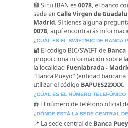
🏦 Si tu IBAN es
0078
, el banco c
sede en
Calle Virgen de Guadalup
Madrid
. Si tienes alguna pregun
0078
, aquí encontrarás informac
¿CUÁL ES EL SWIFT/BIC DE BANCA 
🔐 El código BIC/SWIFT de
Banca
proporciona información sobre la
la localidad
Fuenlabrada - Madri
"Banca Pueyo" (entidad bancaria
utilizar el código
BAPUES22XXX
.
¿CÚAL ES EL NÚMERO TELEFÓNICO
☎️ El número de teléfono oficial 
¿DÓNDE ESTÁ LA SEDE CENTRAL D
📍 La sede central de
Banca Pue