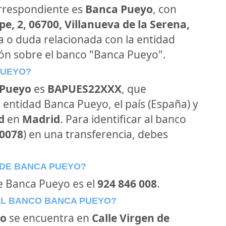
orrespondiente es
Banca Pueyo
, con
e, 2, 06700, Villanueva de la Serena,
ta o duda relacionada con la entidad
ión sobre el banco "Banca Pueyo".
PUEYO?
 Pueyo
es
BAPUES22XXX
, que
 entidad Banca Pueyo, el país (España) y
d
en
Madrid
. Para identificar al banco
0078
) en una transferencia, debes
 DE BANCA PUEYO?
de Banca Pueyo es el
924 846 008
.
EL BANCO BANCA PUEYO?
yo
se encuentra en
Calle Virgen de