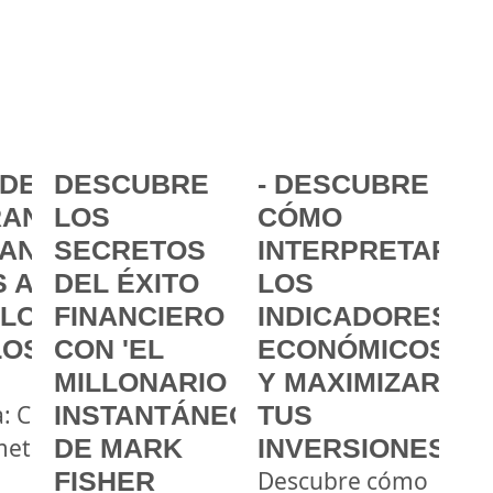
DE LA
DESCUBRE
- DESCUBRE
ANCIA:
LOS
CÓMO
ANZAR
SECRETOS
INTERPRETAR
 A
DEL ÉXITO
LOS
 LOS
FINANCIERO
INDICADORES
LOS
CON 'EL
ECONÓMICOS
MILLONARIO
Y MAXIMIZAR
a: Cómo
INSTANTÁNEO'
TUS
metas
DE MARK
INVERSIONES
FISHER
Descubre cómo