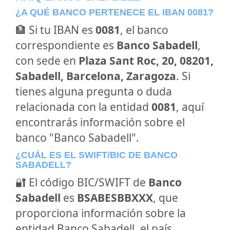
¿A QUÉ BANCO PERTENECE EL IBAN 0081?
🏦 Si tu IBAN es
0081
, el banco
correspondiente es
Banco Sabadell
,
con sede en
Plaza Sant Roc, 20, 08201,
Sabadell, Barcelona, Zaragoza
. Si
tienes alguna pregunta o duda
relacionada con la entidad
0081
, aquí
encontrarás información sobre el
banco "Banco Sabadell".
¿CUÁL ES EL SWIFT/BIC DE BANCO
SABADELL?
🔐 El código BIC/SWIFT de
Banco
Sabadell
es
BSABESBBXXX
, que
proporciona información sobre la
entidad Banco Sabadell, el país