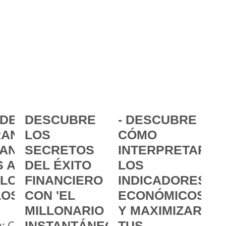
DE LA
DESCUBRE
- DESCUBRE
ANCIA:
LOS
CÓMO
ANZAR
SECRETOS
INTERPRETAR
 A
DEL ÉXITO
LOS
 LOS
FINANCIERO
INDICADORES
LOS
CON 'EL
ECONÓMICOS
MILLONARIO
Y MAXIMIZAR
a: Cómo
INSTANTÁNEO'
TUS