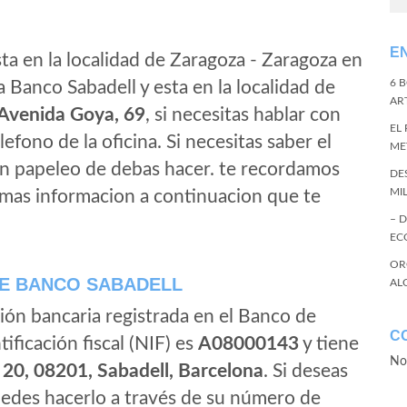
E
ta en la localidad de Zaragoza - Zaragoza en
6 
 Banco Sabadell y esta en la localidad de
ART
Avenida Goya, 69
, si necesitas hablar con
EL
elefono de la oficina. Si necesitas saber el
ME
gun papeleo de debas hacer. te recordamos
DE
MI
 mas informacion a continuacion que te
– 
EC
OR
E BANCO SABADELL
AL
ión bancaria registrada en el Banco de
C
tificación fiscal (NIF) es
A08000143
y tiene
No
 20, 08201, Sabadell, Barcelona
. Si deseas
edes hacerlo a través de su número de