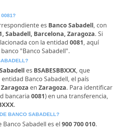
 0081?
orrespondiente es
Banco Sabadell
, con
1, Sabadell, Barcelona, Zaragoza
. Si
lacionada con la entidad
0081
, aquí
 banco "Banco Sabadell".
 SABADELL?
Sabadell
es
BSABESBBXXX
, que
 entidad Banco Sabadell, el país
- Zaragoza
en
Zaragoza
. Para identificar
ad bancaria
0081
) en una transferencia,
BXXX
.
 DE BANCO SABADELL?
de Banco Sabadell es el
900 700 010
.