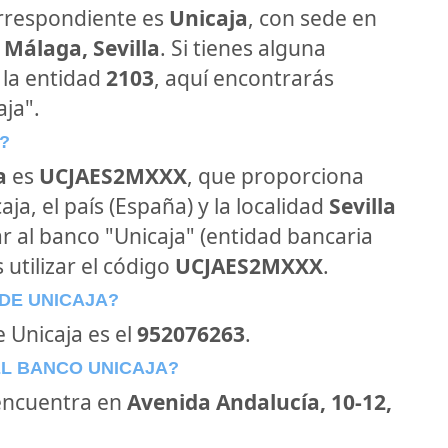
orrespondiente es
Unicaja
, con sede en
 Málaga, Sevilla
. Si tienes alguna
 la entidad
2103
, aquí encontrarás
ja".
?
a
es
UCJAES2MXXX
, que proporciona
ja, el país (España) y la localidad
Sevilla
car al banco "Unicaja" (entidad bancaria
 utilizar el código
UCJAES2MXXX
.
DE UNICAJA?
e Unicaja es el
952076263
.
EL BANCO UNICAJA?
encuentra en
Avenida Andalucía, 10-12,