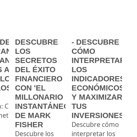
DE LA
DESCUBRE
- DESCUBRE
ANCIA:
LOS
CÓMO
ANZAR
SECRETOS
INTERPRETAR
 A
DEL ÉXITO
LOS
 LOS
FINANCIERO
INDICADORES
LOS
CON 'EL
ECONÓMICOS
MILLONARIO
Y MAXIMIZAR
a: Cómo
INSTANTÁNEO'
TUS
metas
DE MARK
INVERSIONES
FISHER
Descubre cómo
Descubre los
interpretar los