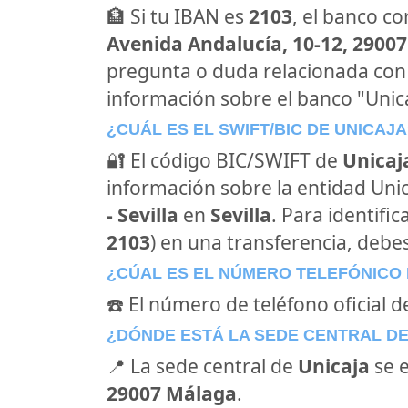
🏦 Si tu IBAN es
2103
, el banco c
Avenida Andalucía, 10-12, 29007
pregunta o duda relacionada con
información sobre el banco "Unica
¿CUÁL ES EL SWIFT/BIC DE UNICAJA
🔐 El código BIC/SWIFT de
Unicaj
información sobre la entidad Unica
- Sevilla
en
Sevilla
. Para identifi
2103
) en una transferencia, debes
¿CÚAL ES EL NÚMERO TELEFÓNICO 
☎️ El número de teléfono oficial d
¿DÓNDE ESTÁ LA SEDE CENTRAL D
📍 La sede central de
Unicaja
se 
29007 Málaga
.