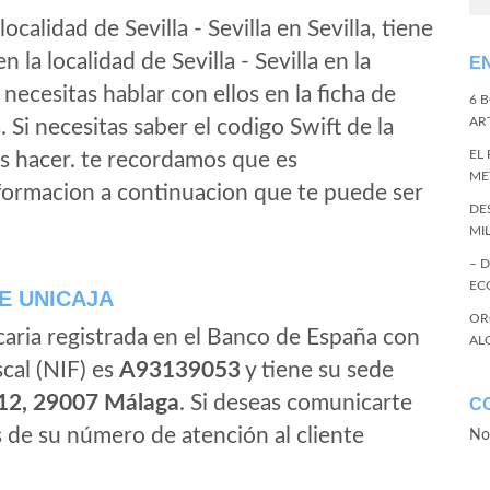
ocalidad de Sevilla - Sevilla en Sevilla, tiene
 la localidad de Sevilla - Sevilla en la
E
si necesitas hablar con ellos en la ficha de
6 
ART
a. Si necesitas saber el codigo Swift de la
EL
s hacer. te recordamos que es
ME
nformacion a continuacion que te puede ser
DE
MI
– 
EC
E UNICAJA
OR
caria registrada en el Banco de España con
AL
scal (NIF) es
A93139053
y tiene su sede
-12, 29007 Málaga
. Si deseas comunicarte
C
s de su número de atención al cliente
No