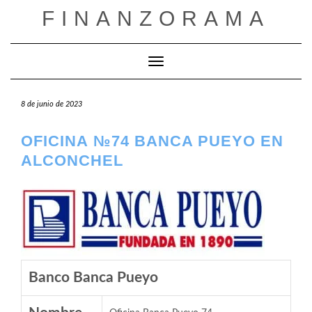
Saltar
FINANZORAMA
al
contenido
Cambiar modo de navegación
8 de junio de 2023
OFICINA №74 BANCA PUEYO EN
ALCONCHEL
Banco Banca Pueyo