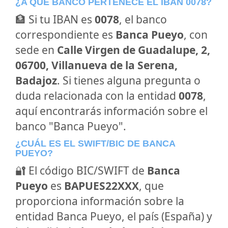
¿A QUÉ BANCO PERTENECE EL IBAN 0078?
🏦 Si tu IBAN es
0078
, el banco
correspondiente es
Banca Pueyo
, con
sede en
Calle Virgen de Guadalupe, 2,
06700, Villanueva de la Serena,
Badajoz
. Si tienes alguna pregunta o
duda relacionada con la entidad
0078
,
aquí encontrarás información sobre el
banco "Banca Pueyo".
¿CUÁL ES EL SWIFT/BIC DE BANCA
PUEYO?
🔐 El código BIC/SWIFT de
Banca
Pueyo
es
BAPUES22XXX
, que
proporciona información sobre la
entidad Banca Pueyo, el país (España) y