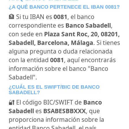
¿A QUÉ BANCO PERTENECE EL IBAN 0081?
🏦 Si tu IBAN es
0081
, el banco
correspondiente es
Banco Sabadell
,
con sede en
Plaza Sant Roc, 20, 08201,
Sabadell, Barcelona, Málaga
. Si tienes
alguna pregunta o duda relacionada
con la entidad
0081
, aquí encontrarás
información sobre el banco "Banco
Sabadell".
¿CUÁL ES EL SWIFT/BIC DE BANCO
SABADELL?
🔐 El código BIC/SWIFT de
Banco
Sabadell
es
BSABESBBXXX
, que
proporciona información sobre la
entidad Banco Sabadell, el país