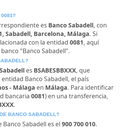
 0081?
orrespondiente es
Banco Sabadell
, con
01, Sabadell, Barcelona, Málaga
. Si
lacionada con la entidad
0081
, aquí
 banco "Banco Sabadell".
 SABADELL?
Sabadell
es
BSABESBBXXX
, que
 entidad Banco Sabadell, el país
nos - Málaga
en
Málaga
. Para identificar
ad bancaria
0081
) en una transferencia,
BXXX
.
 DE BANCO SABADELL?
de Banco Sabadell es el
900 700 010
.