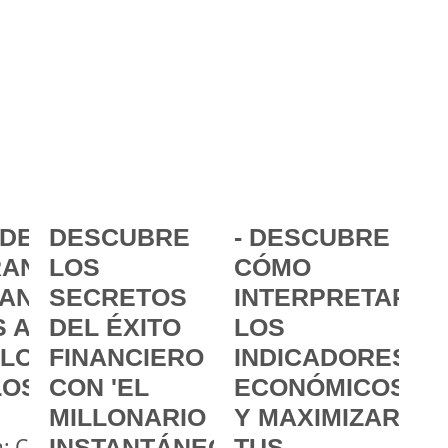
DE LA
DESCUBRE
- DESCUBRE
ANCIA:
LOS
CÓMO
ANZAR
SECRETOS
INTERPRETAR
 A
DEL ÉXITO
LOS
 LOS
FINANCIERO
INDICADORES
LOS
CON 'EL
ECONÓMICOS
MILLONARIO
Y MAXIMIZAR
a: Cómo
INSTANTÁNEO'
TUS