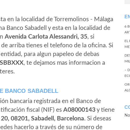
E
ta en la localidad de Torremolinos - Málaga
6 
a Banco Sabadell y esta en la localidad de
ART
on
Avenida Carlota Alessandri, 35
, si
EL
de arriba tienes el telefono de la oficina. Si
ME
a entidad, para algun papeleo de debas
DE
MI
SBBXXX
, te dejamos mas informacion a
– 
teres.
EC
OR
E BANCO SABADELL
AL
ión bancaria registrada en el Banco de
C
tificación fiscal (NIF) es
A08000143
y tiene
No
 20, 08201, Sabadell, Barcelona
. Si deseas
edes hacerlo a través de su número de