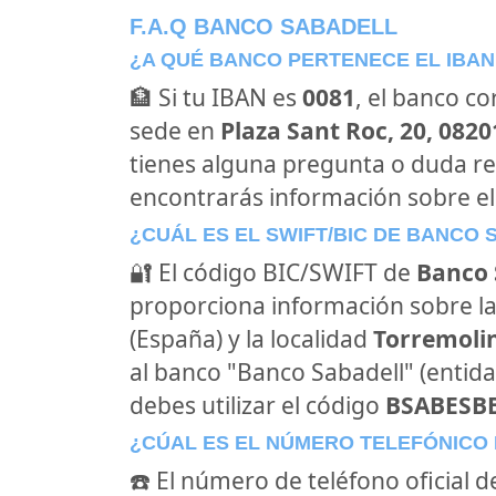
F.A.Q BANCO SABADELL
¿A QUÉ BANCO PERTENECE EL IBAN
🏦 Si tu IBAN es
0081
, el banco c
sede en
Plaza Sant Roc, 20, 082
tienes alguna pregunta o duda re
encontrarás información sobre el
¿CUÁL ES EL SWIFT/BIC DE BANCO
🔐 El código BIC/SWIFT de
Banco 
proporciona información sobre la
(España) y la localidad
Torremoli
al banco "Banco Sabadell" (entid
debes utilizar el código
BSABESB
¿CÚAL ES EL NÚMERO TELEFÓNICO
☎️ El número de teléfono oficial 