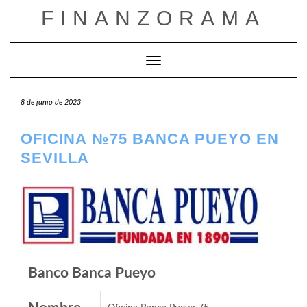
Saltar
FINANZORAMA
al
contenido
Cambiar modo de navegación
8 de junio de 2023
OFICINA №75 BANCA PUEYO EN
SEVILLA
Banco Banca Pueyo