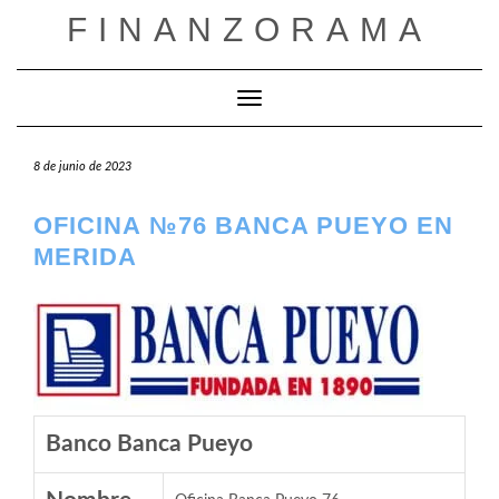
Saltar
FINANZORAMA
al
contenido
Cambiar modo de navegación
8 de junio de 2023
OFICINA №76 BANCA PUEYO EN
MERIDA
Banco Banca Pueyo