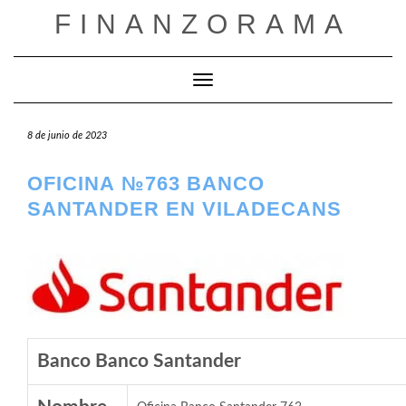
Saltar
FINANZORAMA
al
contenido
Cambiar modo de navegación
8 de junio de 2023
OFICINA №763 BANCO
SANTANDER EN VILADECANS
Banco Banco Santander