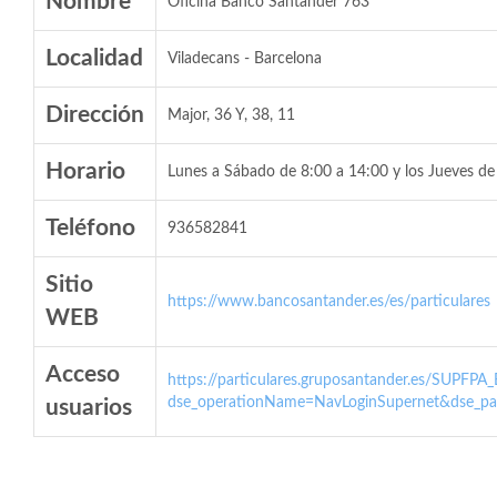
Nombre
Oficina Banco Santander 763
Localidad
Viladecans - Barcelona
Dirección
Major, 36 Y, 38, 11
Horario
Lunes a Sábado de 8:00 a 14:00 y los Jueves de
Teléfono
936582841
Sitio
https://www.bancosantander.es/es/particulares
WEB
Acceso
https://particulares.gruposantander.es/SUPFPA
dse_operationName=NavLoginSupernet&dse_par
usuarios