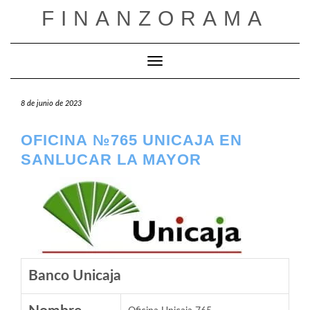
Saltar
FINANZORAMA
al
contenido
Cambiar modo de navegación
8 de junio de 2023
OFICINA №765 UNICAJA EN
SANLUCAR LA MAYOR
Banco Unicaja